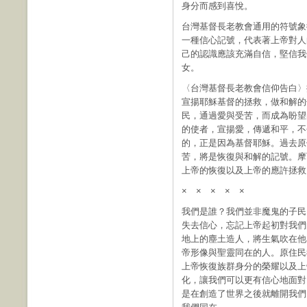
身分而感到喜悅。
台灣基督長老教會通用的符號象
一種信心記號，代表著上帝對人
己的認識應該充滿自信，堅信我
女。
〈台灣基督長老教會信仰告白〉
宣揚耶穌基督的拯救，做和解的
民，通過愛與受苦，而成為盼望
的使者，宣揚愛，傳遞和平，不
的，正是因為基督耶穌。過去原
苦，將是恢復與和解的記號。摩
上帝的恢復以及上帝的應許拯救
× × × × ×
我們是誰？我們並非魔鬼的子民
失去信心，忘記上帝起初對我們
地上的塵土造人，將生氣吹在他
帝形像與聖靈同在的人。原住民
上帝恢復族群身分的榮耀以及上
化，讓我們可以更有信心地面對
是在創造了世界之後就離開我們