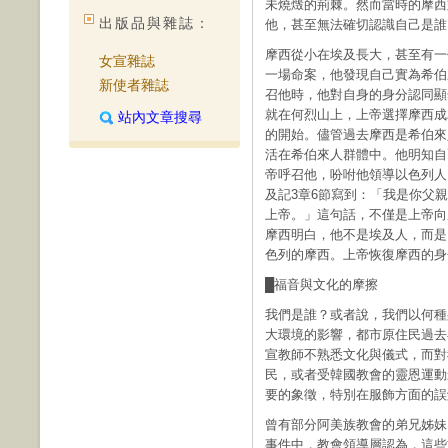
未燒燬的荊棘。然而當時的摩西
出版品與雜誌：
他，甚至無法確切認識自己是誰
摩西從小在埃及長大，甚至有一
女宣雜誌
一場命案，他發現自己實為希伯
新使者雜誌
召他時，他對自身的身分認同顯
就在何烈山上，上帝選擇摩西成
站內文章搜尋
的開始。儘管過去摩西是希伯來
活在希伯來人群體中。他明知自
帝呼召他，吩咐他領導以色列人
及記3章6節寫到：「我是你父
上帝。」這句話，不僅是上帝向
摩西明白，他不是埃及人，而是
色列的摩西。上帝恢復摩西的身
█福音與文化的摩擦
我們是誰？或者說，我們以何種
大環境的影響，都市原住民過去
宣教師不熟悉文化與儀式，而對
民，或者受韓國教會的靈恩運動
要的象徵，特別在服飾方面的誤
曾有部分阿美族教會的弟兄姊妹
事件中，教會領導層認為，這些