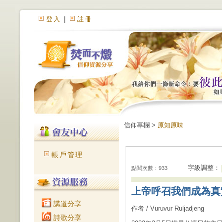
登入
|
註冊
信仰專欄 >
原知原味
帳戶管理
字級調整：
點閱次數：933
上帝呼召我們成為真
講道分享
作者 / Vuruvur Ruljadjeng
詩歌分享