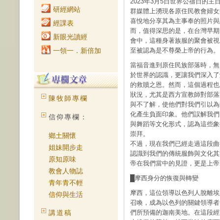
2023年3月5日世界公禱日的主
研經網站
群媒體上湧現各原住民教會婦女
喜悅地分享其為主事奉的照片與
經課表
而，值得深思的是，在台灣早期
新眼光讀經
會中，這種身著族服的聚會被視
一領一．新倍加
至被認為是不尊榮上帝的行為。
當福音進到原住民族部落時，無
於世界的認識，更讓我們深入了
的救贖之恩。然而，這個過程也
狀況，尤其是西方宣教師對部落
陳牧師專欄
與不了解，使他們對我們引以為
化產生負面印象。他們誤解我們
信仰專欄：
與舞蹈等文化形式，認為這些象
崇拜。
鄉土關懷
不過，現在我們已經走過這段曲
姐妹開步走
認識到我們的傳統服飾與文化其
原知原味
帝在我們當中的見證，更是上帝
教會人物誌
█摩西身分的恢復與轉變
青年青不輕
摩西，這位領導以色列人脫離埃
信仰與生活
召喚，成為以色列的關鍵領導者
講道稿
們所預備的迦南美地。在這段經